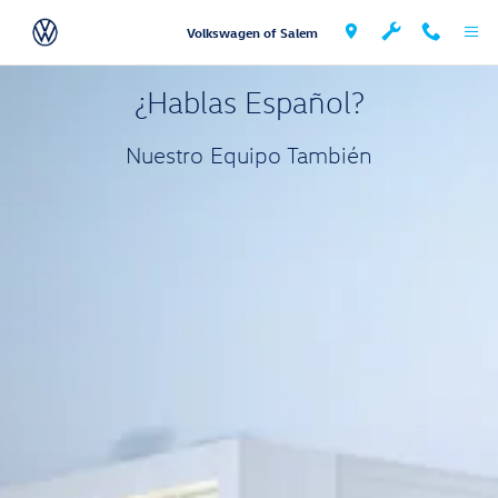
¡Nosotros Hablamos Español!
Skip to main content
Volkswagen of Salem
¿Hablas Español?
Nuestro Equipo También