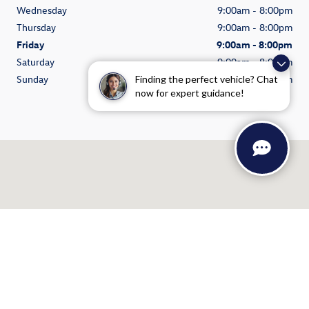
Wednesday
9:00am - 8:00pm
Thursday
9:00am - 8:00pm
Friday
9:00am - 8:00pm
Saturday
9:00am - 8:00pm
Sunday
10:00am - 7:00pm
Finding the perfect vehicle? Chat
now for expert guidance!
See All Department Hours
Visit us at: 3335 Del Webb Ave NE Salem, OR 97301